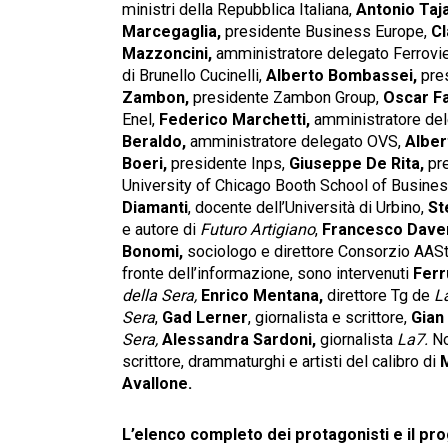
ministri della Repubblica Italiana,
Antonio Taja
Marcegaglia,
presidente Business Europe,
Cl
Mazzoncini,
amministratore delegato Ferrovie
di Brunello Cucinelli,
Alberto Bombassei,
pre
Zambon,
presidente Zambon Group,
Oscar Fa
Enel,
Federico Marchetti,
amministratore del
Beraldo,
amministratore delegato OVS,
Alber
Boeri,
presidente Inps,
Giuseppe De Rita,
pre
University of Chicago Booth School of Busine
Diamanti
, docente dell’Università di Urbino,
St
e autore di
Futuro Artigiano
,
Francesco Daver
Bonomi,
sociologo e direttore Consorzio AASt
fronte dell’informazione, sono intervenuti
Ferr
della Sera,
Enrico Mentana,
direttore Tg de
L
Sera
,
Gad Lerner
, giornalista e scrittore,
Gian
Sera,
Alessandra Sardoni,
giornalista
La7.
No
scrittore, drammaturghi e artisti del calibro di
M
Avallone.
L’elenco completo dei protagonisti e il pro