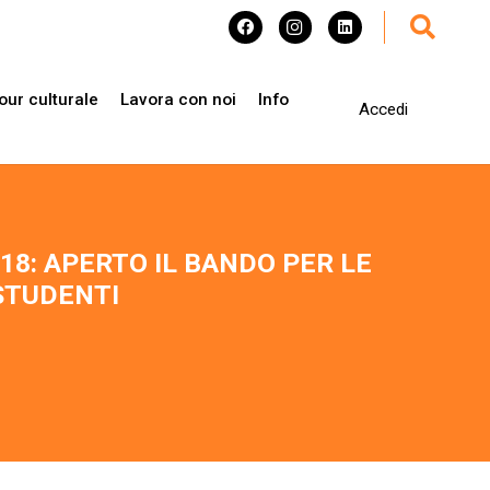
our culturale
Lavora con noi
Info
Accedi
18: APERTO IL BANDO PER LE
STUDENTI