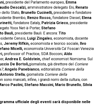
ni,
presidente del Parlamento europeo,
Emma
audio Descalzi
,
amministratore delegato Eni,
Renato
 dello Stato,
Brunello Cucinelli,
presidente e fondatore
sidente Brembo,
Renzo Rosso,
fondatore Diesel,
Elena
rinetti,
fondatore Eataly,
Patrizia Grieco
, presidente
egato Yoox Net-à-Porter,
Stefano
to Bauli,
presidente Bauli. E ancora:
Tito
sidente Censis,
Luigi Zingales
, economista, docente
ss,
Jeremy Rifkin,
economista e teorico sociale,
Ilvo
efano Micelli,
economista Università Ca’ Foscari Venezia
i,
professor of Practice, SDA Bocconi,
Aldo
er,
Andrea E. Goldstein,
chief economist Nomisma. Sul
uccio De Bortoli,
giornalista, già direttore del
Corriere
a7,
Angelo Panebianco
, editorialista
Corriere della
 Antonio Stella
, giornalista
Corriere della
n sono mancati, infine, i grandi nomi della cultura, con
arco Paolini,
Stefano Massini,
Mario Brunello
,
Silvia
gramma ufficiale degli eventi sarà disponibile nelle