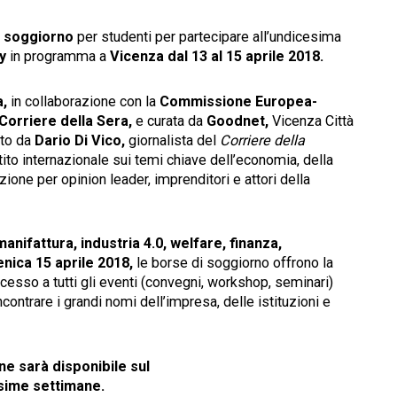
i soggiorno
per studenti per partecipare all’undicesima
my
in programma a
Vicenza
dal 13 al 15 aprile 2018.
,
in collaborazione con la
Commissione Europea-
orriere della Sera,
e curata da
Goodnet,
Vicenza Città
tto da
Dario Di Vico,
giornalista del
Corriere della
ttito internazionale sui temi chiave dell’economia, della
zione per opinion leader, imprenditori e attori della
anifattura, industria 4.0, welfare, finanza,
nica 15 aprile 2018,
le borse di soggiorno offrono la
ccesso a tutti gli eventi (convegni, workshop, seminari)
ontrare i grandi nomi dell’impresa, delle istituzioni e
e sarà disponibile sul
sime settimane.