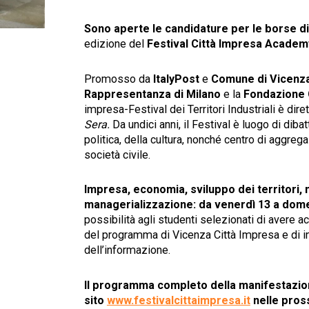
Sono aperte le candidature per le borse d
edizione del
Festival Città Impresa Acade
Promosso da
ItalyPost
e
Comune di Vicenza
Rappresentanza di Milano
e la
Fondazione C
impresa-Festival dei Territori Industriali è dire
Sera.
Da undici anni, il Festival è luogo di diba
politica, della cultura, nonché centro di aggrega
società civile.
Impresa, economia, sviluppo dei territori, m
managerializzazione:
da venerdì 13 a dome
possibilità agli studenti selezionati di avere a
del programma di Vicenza Città Impresa e di inc
dell’informazione.
Il programma completo della manifestazion
sito
www.festivalcittaimpresa.it
nelle pros