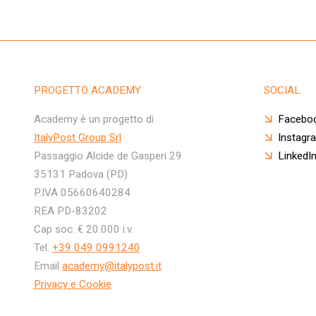
PROGETTO ACADEMY
SOCIAL
Academy è un progetto di
Facebo
ItalyPost Group Srl
Instagr
Passaggio Alcide de Gasperi 29
LinkedI
35131 Padova (PD)
P.IVA 05660640284
REA PD-83202
Cap soc. € 20.000 i.v.
Tel.
+39 049 0991240
Email
academy@italypost.it
Privacy e Cookie