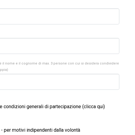
re il nome e il cognome di max. 3 persone con cui si desidera condividere
oppia)
le condizioni generali di partecipazione (clicca qui)
- per motivi indipendenti dalla volontà