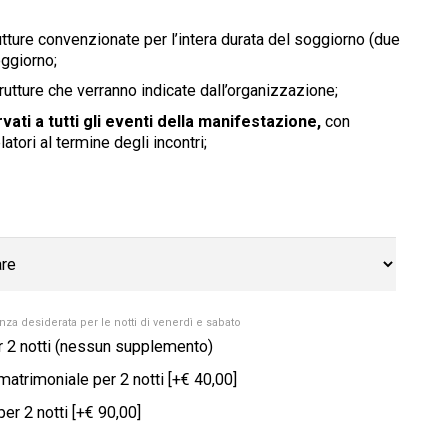
utture convenzionate per l’intera durata del soggiorno (due
oggiorno;
rutture che verranno indicate dall’organizzazione;
vati a tutti gli eventi della manifestazione,
con
latori al termine degli incontri;
anza desiderata per le notti di venerdì e sabato
r 2 notti (nessun supplemento)
atrimoniale per 2 notti
[+€ 40,00]
er 2 notti
[+€ 90,00]