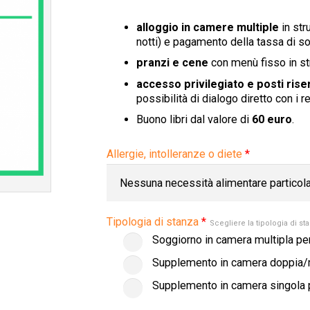
alloggio in camere multiple
in str
notti) e pagamento della tassa di s
pranzi e cene
con menù fisso in st
accesso privilegiato e posti riser
possibilità di dialogo diretto con i re
Buono libri dal valore di
60 euro
.
Allergie, intolleranze o diete
*
Tipologia di stanza
*
Scegliere la tipologia di st
Soggiorno in camera multipla pe
Supplemento in camera doppia/m
Supplemento in camera singola p