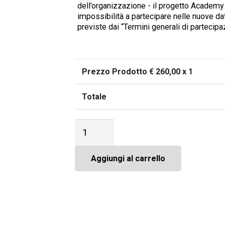
dell’organizzazione - il progetto Academy 
impossibilità a partecipare nelle nuove da
previste dai “Termini generali di partecipa
Prezzo Prodotto €
260,00
x 1
Totale
Green
Week
-
Quota
Aggiungi al carrello
di
partecipazione
(Opzione
2)
quantità