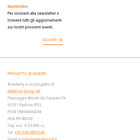
Newsletter
Per iscriverti alla newsletter e
ricevere tutti gli aggiornamenti
sui nostri prossimi eventi.
Iscriviti
PROGETTO ACADEMY
Academy è un progetto di
ItalyPost Group Srl
Passaggio Alcide de Gasperi 29
35131 Padova (PD)
P.IVA 05660640284
REA PD-83202
Cap soc. € 20.000 i.v.
Tel.
+39 049 0991240
Email
academy@italypost.it